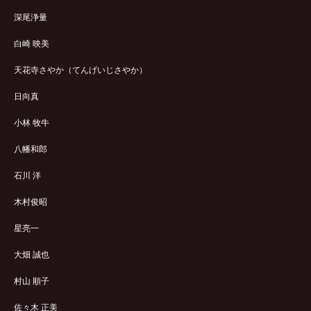
深尾浄量
白崎 映美
天花寺さやか（てんげいじさやか）
日向真
小林 牧牛
八幡和郎
石川 洋
木村俊昭
星亮一
大畑 誠也
村山 順子
佐々木 正美