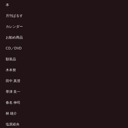
本
月刊ぱるす
カレンダー
お勧め商品
CD／DVD
額装品
木本努
田中 真澄
帯津 良一
春名 伸司
林 雄介
塩原経央