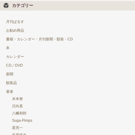
カテゴリー
田中 真澄
月刊ぱるす
帯津 良一
お勧め商品
春名 伸司
書籍・カレンダー・月刊新聞・額装・CD
林 雄介
本
カレンダー
塩原経央
CD／DVD
深尾浄量
新聞
白崎 映美
額装品
著者
天花寺さやか（てんげいじさやか）
木本努
日向真
日向真
八幡和郎
小林 牧牛
Suga-Pimps
星亮一
八幡和郎