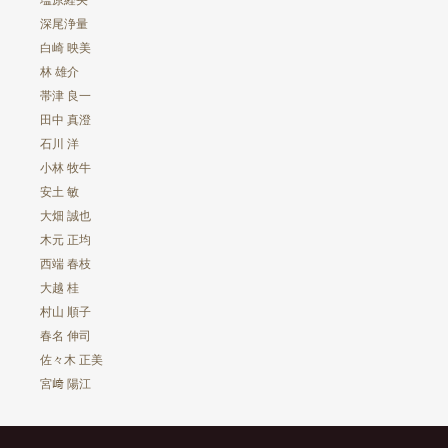
塩原経央
石川 洋
深尾浄量
白崎 映美
木村俊昭
林 雄介
帯津 良一
星亮一
田中 真澄
大畑 誠也
石川 洋
小林 牧牛
村山 順子
安土 敏
佐々木 正美
大畑 誠也
木元 正均
西端 春枝
西端 春枝
大越 桂
大越 桂
村山 順子
木元 正均
春名 伸司
佐々木 正美
宮﨑 陽江
宮﨑 陽江
Suga-Pimps