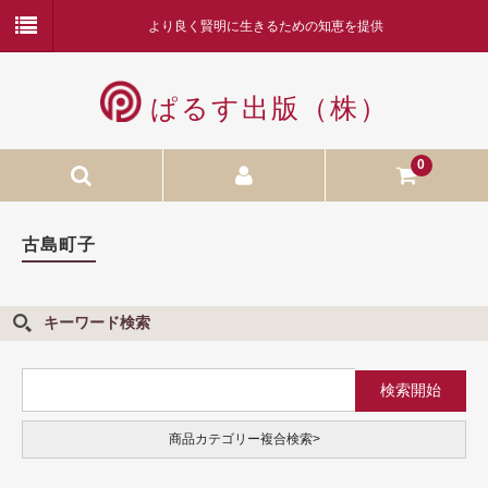
より良く賢明に生きるための知恵を提供
ぱるす出版（株）
0
本
古島町子
月刊ぱるす
カレンダー
キーワード検索
お勧め商品
CD／DVD
商品カテゴリー複合検索>
額装品
木本努