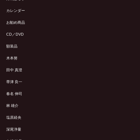
カレンダー
お勧め商品
CD／DVD
額装品
木本努
田中 真澄
帯津 良一
春名 伸司
林 雄介
塩原経央
深尾浄量