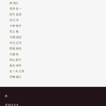
林 雄介
帯津 良一
田中 真澄
石川 洋
小林 牧牛
安土 敏
大畑 誠也
木元 正均
西端 春枝
大越 桂
村山 順子
春名 伸司
佐々木 正美
宮﨑 陽江
本
月刊ぱるす