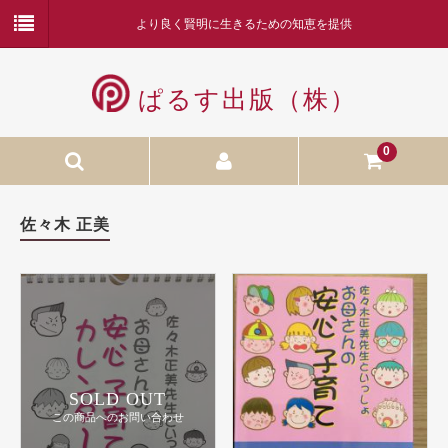
より良く賢明に生きるための知恵を提供
ぱるす出版（株）
0
本
佐々木 正美
月刊ぱるす
カレンダー
お勧め商品
CD／DVD
SOLD OUT
額装品
この商品へのお問い合わせ
木本努