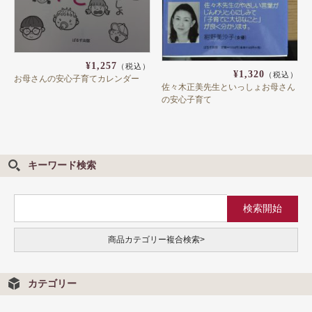
田中 真澄
帯津 良一
¥1,257
（税込）
¥1,320
（税込）
お母さんの安心子育てカレンダー
春名 伸司
佐々木正美先生といっしょお母さん
の安心子育て
林 雄介
塩原経央
深尾浄量
キーワード検索
白崎 映美
天花寺さやか（てんげいじさやか）
商品カテゴリー複合検索>
日向真
小林 牧牛
カテゴリー
八幡和郎