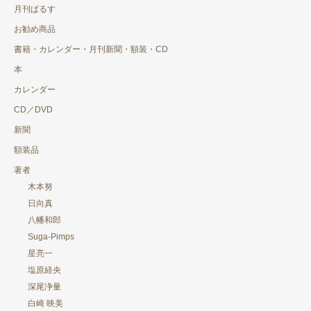
月刊ぱるす
石川 洋
お勧め商品
木村俊昭
書籍・カレンダー・月刊新聞・額装・CD
星亮一
本
カレンダー
大畑 誠也
CD／DVD
村山 順子
新聞
佐々木 正美
額装品
著者
西端 春枝
木本努
大越 桂
日向真
八幡和郎
木元 正均
Suga-Pimps
星亮一
宮﨑 陽江
塩原経央
Suga-Pimps
深尾浄量
白崎 映美