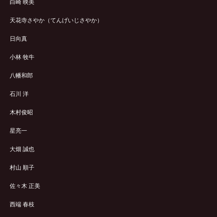
白崎 映美
天花寺さやか（てんげいじさやか）
日向真
小林 牧牛
八幡和郎
石川 洋
木村俊昭
星亮一
大畑 誠也
村山 順子
佐々木 正美
西端 春枝