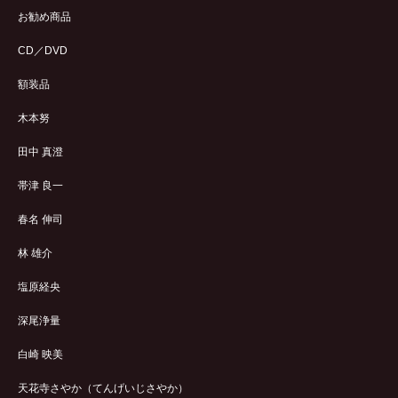
お勧め商品
CD／DVD
額装品
木本努
田中 真澄
帯津 良一
春名 伸司
林 雄介
塩原経央
深尾浄量
白崎 映美
天花寺さやか（てんげいじさやか）