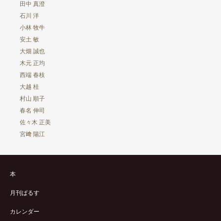
田中 真澄
石川 洋
小林 牧牛
安土 敏
大畑 誠也
木元 正均
西端 春枝
大越 桂
村山 順子
春名 伸司
佐々木 正美
宮﨑 陽江
本
月刊ぱるす
カレンダー