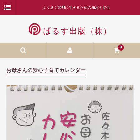
より良く賢明に生きるための知恵を提供
ぱるす出版（株）
0
本
お母さんの安心子育てカレンダー
月刊ぱるす
カレンダー
お勧め商品
CD／DVD
額装品
木本努