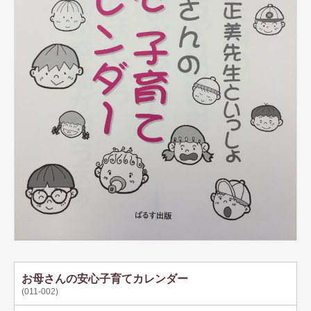
田中 真澄
帯津 良一
春名 伸司
林 雄介
塩原経央
深尾浄量
白崎 映美
天花寺さやか（てんげいじさやか）
日向真
小林 牧牛
お母さんの安心子育てカレンダー
(011-002)
八幡和郎