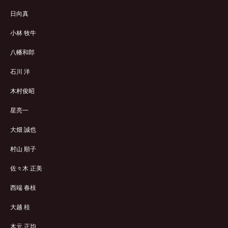
日向真
小林 牧牛
八幡和郎
石川 洋
木村俊昭
星亮一
大畑 誠也
村山 順子
佐々木 正美
西端 春枝
大越 桂
木元 正均