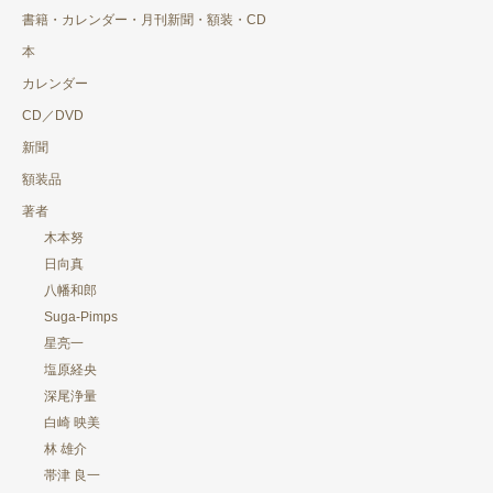
書籍・カレンダー・月刊新聞・額装・CD
本
カレンダー
CD／DVD
新聞
額装品
著者
木本努
日向真
八幡和郎
Suga-Pimps
星亮一
塩原経央
深尾浄量
白崎 映美
林 雄介
帯津 良一