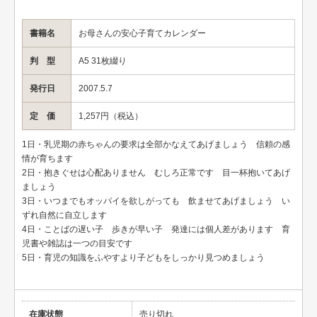
石川 洋
書籍名
お母さんの安心子育てカレンダー
木村俊昭
判 型
A5 31枚綴り
星亮一
発行日
2007.5.7
大畑 誠也
定 価
1,257円（税込）
村山 順子
1日・乳児期の赤ちゃんの要求は全部かなえてあげましょう 信頼の感
佐々木 正美
情が育ちます
2日・抱きぐせは心配ありません むしろ正常です 目一杯抱いてあげ
西端 春枝
ましょう
3日・いつまでもオッパイを欲しがっても 飲ませてあげましょう い
大越 桂
ずれ自然に自立します
4日・ことばの遅い子 歩きが早い子 発達には個人差があります 育
木元 正均
児書や雑誌は一つの目安です
5日・育児の知識をふやすより子どもをしっかり見つめましょう
宮﨑 陽江
Suga-Pimps
在庫状態
売り切れ